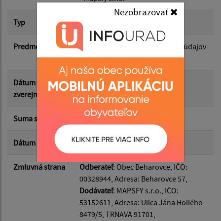
Nezobrazovať
Suma od:
Typ
Hlavná zmluva
Predmet
Zmluva o spracúvaní osobných údajov
Suma do:
- Mapsfy s.r.o.
Dátum
14.05.2025
Typ:
zverejnenia
Suma s DPH*
0.00 €
Filtrovať
Reset
Dátum uzavretia
14.05.2025
Zmluvná strana
Odberateľ
: Obec Beharovce, IČO:
00328944, Adresa: Beharovce 57,
Dodávateľ
: MAPSFY s.r.o., IČO:
53152611, Adresa: Ulica Jána Hollého
8479/5, TRNAVA 91701,