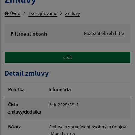
Úvod
Zverejňovanie
Zmluvy
Filtrovať obsah
Rozbaliť obsah filtra
Hľadaný výraz:
späť
Hľadať v:
Detail zmluvy
Typ dátumu:
Položka
Informácia
Dátum od:
Číslo
Beh-2025/58- 1
zmluvy/dodatku
Dátum do:
Názov
Zmluva o spracúvaní osobných údajov
- Mapsfy s.r.o.