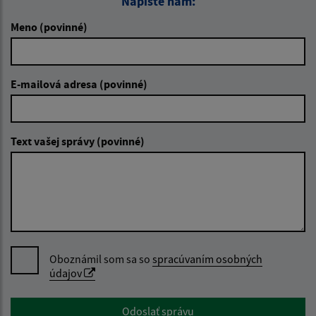
Napíšte nám:
Meno (povinné)
E-mailová adresa (povinné)
Text vašej správy (povinné)
Oboznámil som sa so
spracúvaním osobných
údajov
Google reCaptcha Response
Odoslať správu