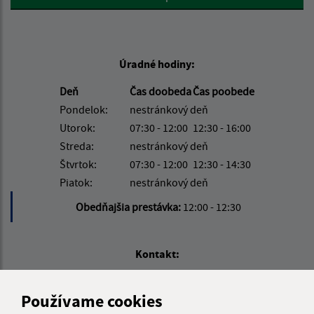
Úradné hodiny:
Deň
Čas doobeda
Čas poobede
Pondelok:
nestránkový deň
Utorok:
07:30 - 12:00
12:30 - 16:00
Streda:
nestránkový deň
Štvrtok:
07:30 - 12:00
12:30 - 14:30
Piatok:
nestránkový deň
Obedňajšia prestávka:
12:00 - 12:30
Kontakt:
Obecný úrad Beharovce
Používame cookies
Beharovce 57