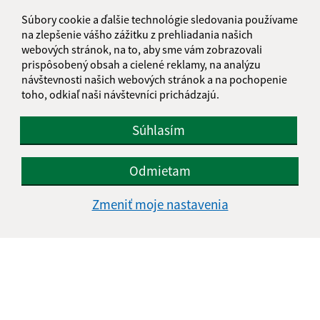
053 05 Beharovce
Súbory cookie a ďalšie technológie sledovania používame
info@beharovce.sk
na zlepšenie vášho zážitku z prehliadania našich
+421 534 596 227
webových stránok, na to, aby sme vám zobrazovali
prispôsobený obsah a cielené reklamy, na analýzu
IČO: 00328944
návštevnosti našich webových stránok a na pochopenie
toho, odkiaľ naši návštevníci prichádzajú.
Súhlasím
Odmietam
Zmeniť moje nastavenia