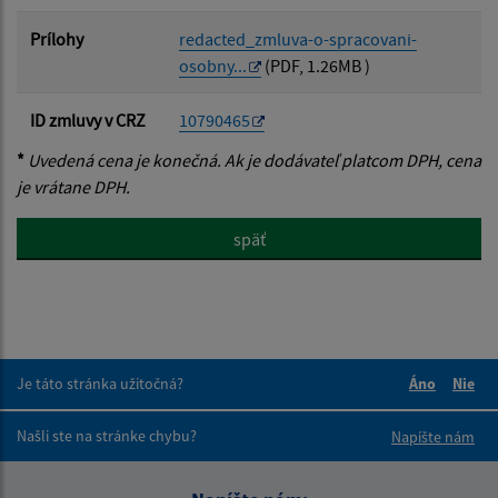
Prílohy
redacted_zmluva-o-spracovani-
osobny...
(PDF, 1.26MB )
ID zmluvy v CRZ
10790465
*
Uvedená cena je konečná. Ak je dodávateľ platcom DPH, cena
je vrátane DPH.
späť
Je táto stránka užitočná?
Áno
Nie
Boli tieto 
Boli 
Našli ste na stránke chybu?
Napíšte nám