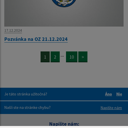
17.12.2024
Pozvánka na OZ 21.12.2024
...
1
2
10
>
Je táto stránka užitočná?
Áno
Nie
Boli tieto 
Boli 
Našli ste na stránke chybu?
Napíšte nám
Napíšte nám: