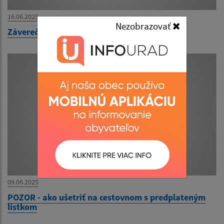
16.06.2025
Nezobrazovať
Záverečný účet Obce Beharovce za rok 2024
09.06.2025
POZOR - ako ušetriť na cestovnom s predplateným
lístkom