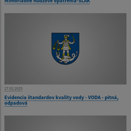
Mimoriadne núdzové opatrenia-SLAK
27.02.2025
Evidencia štandardov kvality vody - VODA - pitná,
odpadová