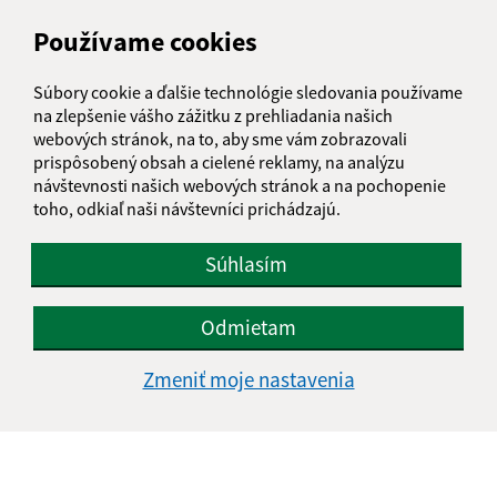
Meno (povinné)
Používame cookies
Súbory cookie a ďalšie technológie sledovania používame
E-mailová adresa (povinné)
na zlepšenie vášho zážitku z prehliadania našich
webových stránok, na to, aby sme vám zobrazovali
prispôsobený obsah a cielené reklamy, na analýzu
návštevnosti našich webových stránok a na pochopenie
Text vašej správy (povinné)
toho, odkiaľ naši návštevníci prichádzajú.
Súhlasím
Odmietam
Zmeniť moje nastavenia
Oboznámil som sa so
spracúvaním osobných
údajov
Google reCaptcha Response
Odoslať správu