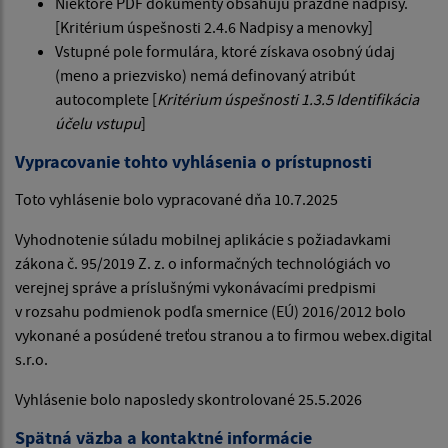
Niektoré PDF dokumenty obsahujú prázdne nadpisy.
[Kritérium úspešnosti 2.4.6 Nadpisy a menovky]
Vstupné pole formulára, ktoré získava osobný údaj
(meno a priezvisko) nemá definovaný atribút
autocomplete [
Kritérium úspešnosti 1.3.5 Identifikácia
účelu vstupu
]
Vypracovanie tohto vyhlásenia o prístupnosti
Toto vyhlásenie bolo vypracované dňa 10.7.2025
Vyhodnotenie súladu mobilnej aplikácie s požiadavkami
zákona č. 95/2019 Z. z. o informačných technológiách vo
verejnej správe a príslušnými vykonávacími predpismi
v rozsahu podmienok podľa smernice (EÚ) 2016/2012 bolo
vykonané a posúdené treťou stranou a to firmou webex.digital
s.r.o.
Vyhlásenie bolo naposledy skontrolované 25.5.2026
Spätná väzba a kontaktné informácie