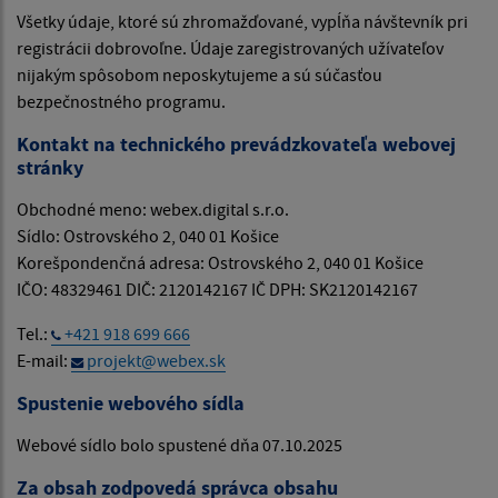
Všetky údaje, ktoré sú zhromažďované, vypĺňa návštevník pri
registrácii dobrovoľne. Údaje zaregistrovaných užívateľov
nijakým spôsobom neposkytujeme a sú súčasťou
bezpečnostného programu.
Kontakt na technického prevádzkovateľa webovej
stránky
Obchodné meno: webex.digital s.r.o.
Sídlo: Ostrovského 2, 040 01 Košice
Korešpondenčná adresa: Ostrovského 2, 040 01 Košice
IČO: 48329461 DIČ: 2120142167 IČ DPH: SK2120142167
Tel.:
+421 918 699 666
E-mail:
projekt@webex.sk
Spustenie webového sídla
Webové sídlo bolo spustené dňa 07.10.2025
Za obsah zodpovedá správca obsahu