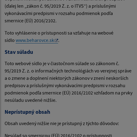
(ďalej len „zákon č. 95/2019 Z. z. o ITVS“) a príslušnými
vykonávacími predpismi v rozsahu podmienok podľa
smernice (EÚ) 2016/2102.
Toto vyhlásenie o prístupnosti sa vzťahuje na webové
sídlo
www.beharovce.sk
.
Stav súladu
Toto webové sídlo je v čiastočnom súlade so zákonom č.
95/2019 Z. z. o informačných technológiách vo verejnej správe
a o zmene a doplnení niektorých zákonov v znení neskorších
predpisov a príslušnými vykonávacími predpismi v rozsahu
podmienok podľa smernice (EÚ) 2016/2102 vzhľadom na prvky
nesúladu uvedené nižšie.
Neprístupný obsah
Obsah uvedený nižšie nie je prístupný z týchto dôvodov:
Nesúlad so smernicou (EÚ) 2016/2102 o prístupnosti