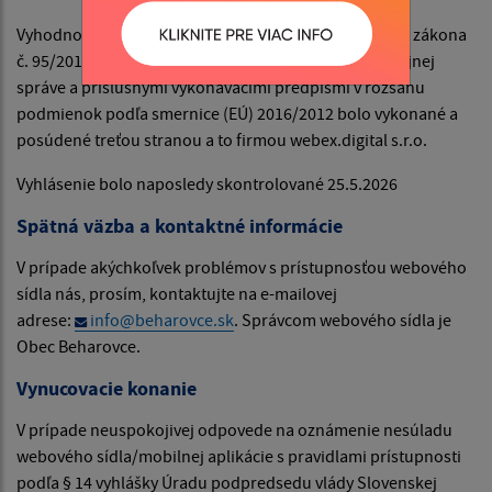
Vyhodnotenie súladu webového sídla s požiadavkami zákona
č. 95/2019 Z. z. o informačných technológiách vo verejnej
správe a príslušnými vykonávacími predpismi v rozsahu
podmienok podľa smernice (EÚ) 2016/2012 bolo vykonané a
posúdené treťou stranou a to firmou webex.digital s.r.o.
Vyhlásenie bolo naposledy skontrolované 25.5.2026
Spätná väzba a kontaktné informácie
V prípade akýchkoľvek problémov s prístupnosťou webového
sídla nás, prosím, kontaktujte na e-mailovej
adrese:
info@beharovce.sk
. Správcom webového sídla je
Obec Beharovce.
Vynucovacie konanie
V prípade neuspokojivej odpovede na oznámenie nesúladu
webového sídla/mobilnej aplikácie s pravidlami prístupnosti
podľa § 14 vyhlášky Úradu podpredsedu vlády Slovenskej