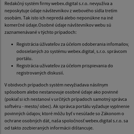
Redakčný systém firmy webex.digital s.r.o. nevyužíva a
neposkytuje údaje návštevníkov z webového sídla tretím
osobám. Tak isto ich nepredá alebo neponúkne na iné
komerčné údaje.Osobné údaje návštevníkov webu sú
zaznamenávané v týchto prípadoch:
Registrácia úžívateľov za účelom odoberania infomailov,
odosielaných zo systému webex.digital, s.r.o. správcom
portálu.
Registrácia užívateľov za účelom prispievania do
registrovaných diskusií.
V obidvoch prípadoch systém nevyžiadava násilnym
spôsobom alebo nestanovuje osobné údaje ako povinné
(pokiaľ si ich nestanoví v určitých prípadoch samotný správca
softvéru - mesto/ obec). Ak správca portálu vyžaduje vyplnenie
povinných údajov, ktoré môžu byť v nesúlade so Zákonom o
ochrane osobných dát, naša spoločnosť webex.digital s.r.o. sa
od takto zozbieraných informácii dištancuje.