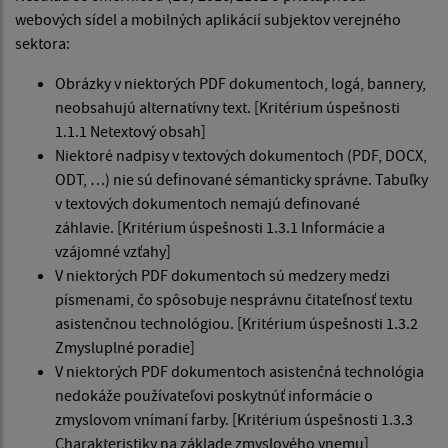
webových sídel a mobilných aplikácií subjektov verejného
sektora:
Obrázky v niektorých PDF dokumentoch, logá, bannery,
neobsahujú alternatívny text. [Kritérium úspešnosti
1.1.1 Netextový obsah]
Niektoré nadpisy v textových dokumentoch (PDF, DOCX,
ODT, …) nie sú definované sémanticky správne. Tabuľky
v textových dokumentoch nemajú definované
záhlavie. [Kritérium úspešnosti 1.3.1 Informácie a
vzájomné vzťahy]
V niektorých PDF dokumentoch sú medzery medzi
písmenami, čo spôsobuje nesprávnu čitateľnosť textu
asistenčnou technológiou. [Kritérium úspešnosti 1.3.2
Zmysluplné poradie]
V niektorých PDF dokumentoch asistenčná technológia
nedokáže používateľovi poskytnúť informácie o
zmyslovom vnímaní farby. [Kritérium úspešnosti 1.3.3
Charakteristiky na základe zmyslového vnemu]