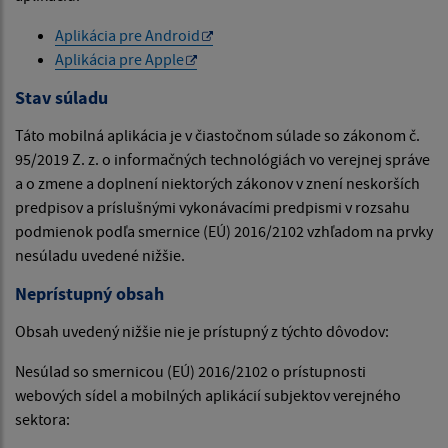
Aplikácia pre Android
Aplikácia pre Apple
Stav súladu
Táto mobilná aplikácia je v čiastočnom súlade so zákonom č.
95/2019 Z. z. o informačných technológiách vo verejnej správe
a o zmene a doplnení niektorých zákonov v znení neskorších
predpisov a príslušnými vykonávacími predpismi v rozsahu
podmienok podľa smernice (EÚ) 2016/2102 vzhľadom na prvky
nesúladu uvedené nižšie.
Neprístupný obsah
Obsah uvedený nižšie nie je prístupný z týchto dôvodov:
Nesúlad so smernicou (EÚ) 2016/2102 o prístupnosti
webových sídel a mobilných aplikácií subjektov verejného
sektora: