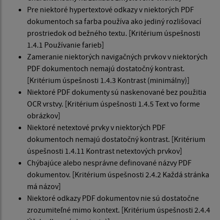
Pre niektoré hypertextové odkazy v niektorých PDF
dokumentoch sa farba používa ako jediný rozlišovací
prostriedok od bežného textu. [Kritérium úspešnosti
1.4.1 Používanie farieb]
Zameranie niektorých navigačných prvkov v niektorých
PDF dokumentoch nemajú dostatočný kontrast.
[Kritérium úspešnosti 1.4.3 Kontrast (minimálny)]
Niektoré PDF dokumenty sú naskenované bez použitia
OCR vrstvy. [Kritérium úspešnosti 1.4.5 Text vo forme
obrázkov]
Niektoré netextové prvky v niektorých PDF
dokumentoch nemajú dostatočný kontrast. [Kritérium
úspešnosti 1.4.11 Kontrast netextových prvkov]
Chýbajúce alebo nesprávne definované názvy PDF
dokumentov. [Kritérium úspešnosti 2.4.2 Každá stránka
má názov]
Niektoré odkazy PDF dokumentov nie sú dostatočne
zrozumiteľné mimo kontext. [Kritérium úspešnosti 2.4.4