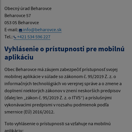
Obecný úrad Beharovce
Beharovce 57
053 05 Beharovce
E-mail:
info@beharovce.sk
Tel.:
+421 534 596 227
Vyhlásenie o prístupnosti pre mobilnú
aplikáciu
Obec Beharovce má záujem zabezpečiť prístupnosť svojej
mobilnej aplikácie v súlade so zákonom č. 95/2019 Z. z. o
informačných technológiách vo verejnej správe a o zmene a
doplnení niektorých zákonov v znení neskorších predpisov
(ďalej len „zákon č. 95/2019 Z. z. o ITVS“) a príslušnými
vykonávacími predpismi v rozsahu podmienok podľa
smernice (EÚ) 2016/2012.
Toto vyhlásenie o prístupnosti sa vzťahuje na mobilnú
aplikáciu: