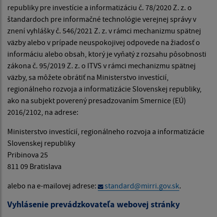
republiky pre investície a informatizáciu č. 78/2020 Z. z. o
štandardoch pre informačné technológie verejnej správy v
znení vyhlášky č. 546/2021 Z. z. v rámci mechanizmu spätnej
väzby alebo v prípade neuspokojivej odpovede na žiadosť o
informáciu alebo obsah, ktorý je vyňatý z rozsahu pôsobnosti
zákona č. 95/2019 Z. z. o ITVS v rámci mechanizmu spätnej
väzby, sa môžete obrátiť na Ministerstvo investícií,
regionálneho rozvoja a informatizácie Slovenskej republiky,
ako na subjekt poverený presadzovaním Smernice (EÚ)
2016/2102, na adrese:
Ministerstvo investícií, regionálneho rozvoja a informatizácie
Slovenskej republiky
Pribinova 25
811 09 Bratislava
alebo na e-mailovej adrese:
standard@mirri.gov.sk
.
Vyhlásenie prevádzkovateľa webovej stránky