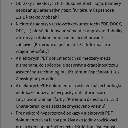
Obrázky v niektorých PDF dokumentoch, logá, bannery,
neobsahujú alternatívny text. [Kritérium úspešnosti
1.1.1 Netextový obsah]
Niektoré nadpisy v textových dokumentoch (PDF, DOCX,
ODT, …) nie sú definované sémanticky správne. Tabuľky
v textových dokumentoch nemajú definované
záhlavie. [Kritérium úspešnosti 1.3.1 Informácie a
vzájomné vzťahy]
V niektorých PDF dokumentoch sú medzery medzi
písmenami, čo spôsobuje nesprávnu čitateľnosť textu
asistenčnou technológiou. [Kritérium úspešnosti 1.3.2
Zmysluplné poradie]
V niektorých PDF dokumentoch asistenčná technológia
nedokáže používateľovi poskytnúť informácie o
zmyslovom vnímaní farby. [Kritérium úspešnosti 1.3.3
Charakteristiky na základe zmyslového vnemu]
Pre niektoré hypertextové odkazy v niektorých PDF
dokumentoch sa farba používa ako jediný rozlišovací
prostriedok od bežného textu. [Kritérium úspešnosti