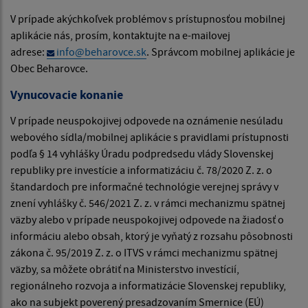
V prípade akýchkoľvek problémov s prístupnosťou mobilnej
aplikácie nás, prosím, kontaktujte na e-mailovej
adrese:
info@beharovce.sk
. Správcom mobilnej aplikácie je
Obec Beharovce.
Vynucovacie konanie
V prípade neuspokojivej odpovede na oznámenie nesúladu
webového sídla/mobilnej aplikácie s pravidlami prístupnosti
podľa § 14 vyhlášky Úradu podpredsedu vlády Slovenskej
republiky pre investície a informatizáciu č. 78/2020 Z. z. o
štandardoch pre informačné technológie verejnej správy v
znení vyhlášky č. 546/2021 Z. z. v rámci mechanizmu spätnej
väzby alebo v prípade neuspokojivej odpovede na žiadosť o
informáciu alebo obsah, ktorý je vyňatý z rozsahu pôsobnosti
zákona č. 95/2019 Z. z. o ITVS v rámci mechanizmu spätnej
väzby, sa môžete obrátiť na Ministerstvo investícií,
regionálneho rozvoja a informatizácie Slovenskej republiky,
ako na subjekt poverený presadzovaním Smernice (EÚ)