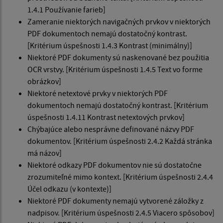
1.4.1 Používanie farieb]
Zameranie niektorých navigačných prvkov v niektorých
PDF dokumentoch nemajú dostatočný kontrast.
[Kritérium úspešnosti 1.4.3 Kontrast (minimálny)]
Niektoré PDF dokumenty sú naskenované bez použitia
OCR vrstvy. [Kritérium úspešnosti 1.4.5 Text vo forme
obrázkov]
Niektoré netextové prvky v niektorých PDF
dokumentoch nemajú dostatočný kontrast. [Kritérium
úspešnosti 1.4.11 Kontrast netextových prvkov]
Chýbajúce alebo nesprávne definované názvy PDF
dokumentov. [Kritérium úspešnosti 2.4.2 Každá stránka
má názov]
Niektoré odkazy PDF dokumentov nie sú dostatočne
zrozumiteľné mimo kontext. [Kritérium úspešnosti 2.4.4
Účel odkazu (v kontexte)]
Niektoré PDF dokumenty nemajú vytvorené záložky z
nadpisov. [Kritérium úspešnosti 2.4.5 Viacero spôsobov]