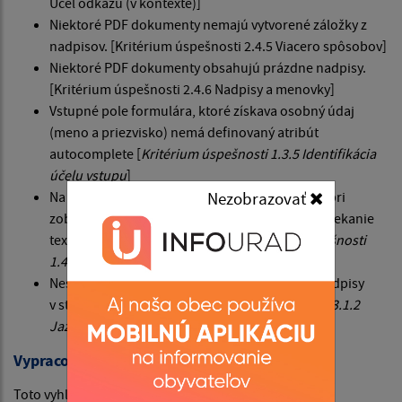
Účel odkazu (v kontexte)]
Niektoré PDF dokumenty nemajú vytvorené záložky z
nadpisov. [Kritérium úspešnosti 2.4.5 Viacero spôsobov]
Niektoré PDF dokumenty obsahujú prázdne nadpisy.
[Kritérium úspešnosti 2.4.6 Nadpisy a menovky]
Vstupné pole formulára, ktoré získava osobný údaj
(meno a priezvisko) nemá definovaný atribút
autocomplete [
Kritérium úspešnosti 1.3.5 Identifikácia
účelu vstupu
]
Na webovom sídle sa môže vyskytnúť problém pri
Nezobrazovať
zobrazení obsahu v šírke 320 CSS pixelov – pretekanie
textu mimo okno prehliadača. [
Kritérium úspešnosti
1.4.10 Zmena usporiadania obsahu
]
Nesprávne nastavený lang pre cudzojazyčné nadpisy
v stránkach v slovenčine
[Kritérium úspešnosti 3.1.2
Jazyk jednotlivých častí]
Vypracovanie tohto vyhlásenia o prístupnosti
Toto vyhlásenie bolo vypracované dňa 10.7.2025