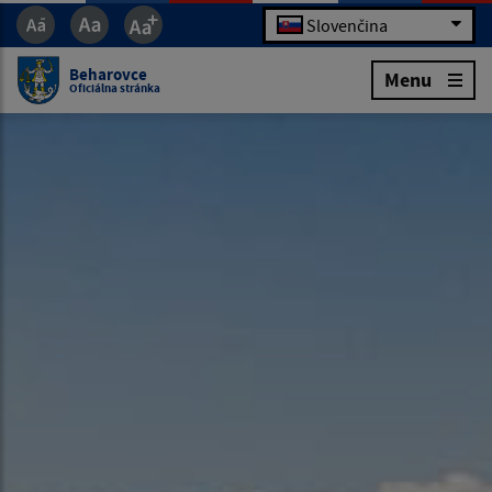
Slovenčina
Beharovce
Menu
Oficiálna stránka