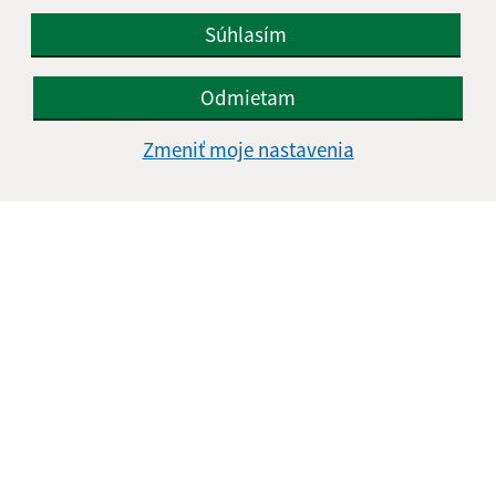
Súhlasím
Oboznámil som sa so
spracúvaním osobných
Odmietam
údajov
Zmeniť moje nastavenia
Google reCaptcha Response
Odoslať správu
Úradné hodiny:
Deň
Čas doobeda
Čas poobede
Pondelok:
nestránkový deň
Utorok:
07:30 - 12:00
12:30 - 16:00
Streda:
nestránkový deň
Štvrtok:
07:30 - 12:00
12:30 - 14:30
Piatok:
nestránkový deň