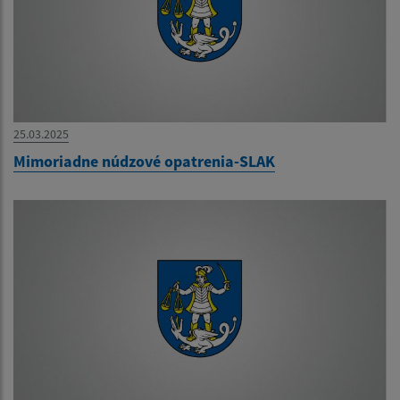
25.03.2025
Mimoriadne núdzové opatrenia-SLAK