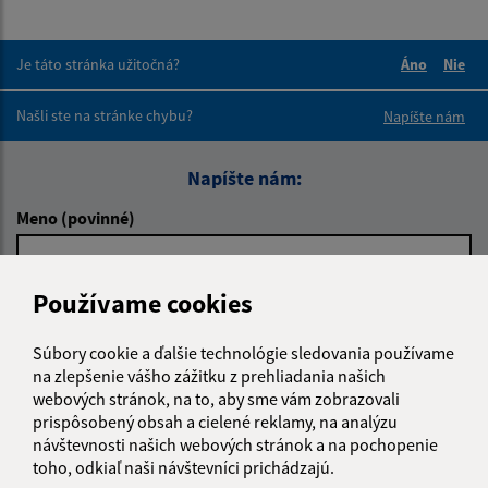
Je táto stránka užitočná?
Áno
Nie
Boli tieto 
Boli 
Našli ste na stránke chybu?
Napíšte nám
Napíšte nám:
Meno (povinné)
Používame cookies
E-mailová adresa (povinné)
Súbory cookie a ďalšie technológie sledovania používame
na zlepšenie vášho zážitku z prehliadania našich
Text vašej správy (povinné)
webových stránok, na to, aby sme vám zobrazovali
prispôsobený obsah a cielené reklamy, na analýzu
návštevnosti našich webových stránok a na pochopenie
toho, odkiaľ naši návštevníci prichádzajú.