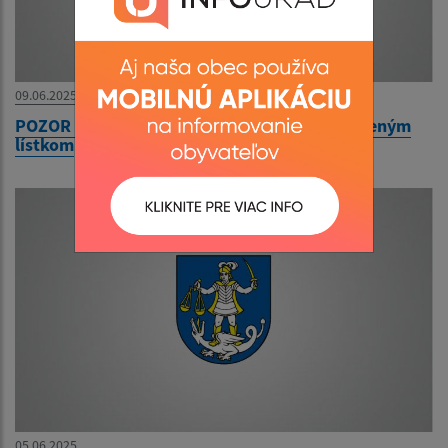
09.06.2025
POZOR - ako ušetriť na cestovnom s predplateným
lístkom
05.06.2025