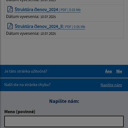
Štruktúra členov_2024
| PDF | 0.03 Mb
Dátum vyvesenia:
10.07.2025
Štruktúra členov_2024_II
| PDF | 0.05 Mb
Dátum vyvesenia:
10.07.2025
Je táto stránka užitočná?
Áno
Nie
Boli tieto 
Boli 
Našli ste na stránke chybu?
Napíšte nám
Napíšte nám:
Meno (povinné)