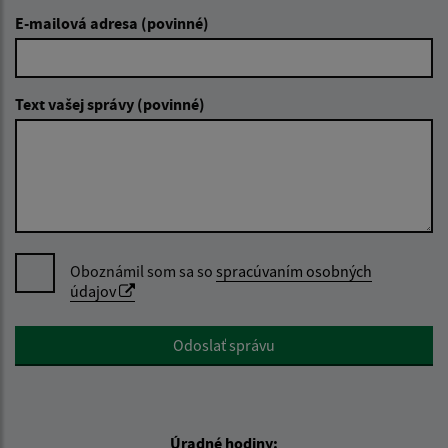
E-mailová adresa (povinné)
Text vašej správy (povinné)
Oboznámil som sa so
spracúvaním osobných
údajov
Google reCaptcha Response
Odoslať správu
Úradné hodiny: