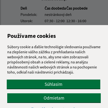
Deň
Čas doobeda
Čas poobede
Pondelok:
nestránkový deň
Utorok:
07:30 - 12:00
12:30 - 16:00
Streda:
nestránkový deň
Štvrtok:
07:30 - 12:00
12:30 - 14:30
Používame cookies
Piatok:
nestránkový deň
Súbory cookie a ďalšie technológie sledovania používame
Obedňajšia prestávka:
12:00 - 12:30
na zlepšenie vášho zážitku z prehliadania našich
webových stránok, na to, aby sme vám zobrazovali
prispôsobený obsah a cielené reklamy, na analýzu
Kontakt:
návštevnosti našich webových stránok a na pochopenie
toho, odkiaľ naši návštevníci prichádzajú.
Obecný úrad Beharovce
Beharovce 57
Súhlasím
053 05 Beharovce
info@beharovce.sk
Odmietam
+421 534 596 227