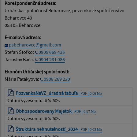
Korešpondenčná adresa:
Urbárska spoločnosť Beharovce, pozemkové spoločenstvo
Beharovce 40
053 05 Beharovce
E-mailová adresa:
psbeharovce@gmail.com
Štefan Štofko:
0905 669 435
Jaroslav Bača:
0904 231 086
Ekonóm Urbárskej spoločnosti:
Mária Patakyová:
0908 269 220
PozvankaNaVZ_úradná tabuľa
| PDF | 0.06 Mb
Dátum vyvesenia:
10.07.2025
Obhospodarovany Majetok
| PDF | 0.17 Mb
Dátum vyvesenia:
10.07.2025
Štruktúra nehnuteľností_2024
| PDF | 0.03 Mb
Dátum vyvesenia:
10.07.2025