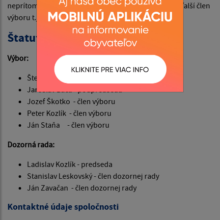
neprítomnosti predsedu spoločenstva zastupuje ho ďalší člen
výboru t.j. zvolený podpredseda.
Štatutárny orgán
Výbor:
Štefan Štofko - predseda
Jaroslav Bača - podpredseda
Jozef Škotko - člen výboru
Peter Kozlík - člen výboru
Ján Staňa - člen výboru
Dozorná rada:
Ladislav Kozlík - predseda
Stanislav Leskovský - člen dozornej rady
Ján Zavačan - člen dozornej rady
Kontaktné údaje spoločnosti