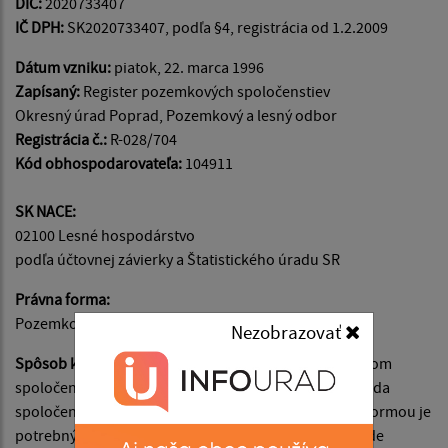
DIČ:
2020733407
IČ DPH:
SK2020733407, podľa §4, registrácia od 1.2.2009
Dátum vzniku:
piatok, 22. marca 1996
Zapísaný:
Register pozemkových spoločenstiev
Okresný úrad Poprad, Pozemkový a lesný odbor
Registrácia č.:
R-028/704
Kód obhospodarovateľa:
104911
SK NACE:
02100 Lesné hospodárstvo
podľa účtovnej závierky a Štatistického úradu SR
Právna forma:
Pozemkové spoločenstvo s právnou subjektivitou
Nezobrazovať
Spôsob konania za spoločenstvo:
Štatutárnym orgánom
spoločenstva je výbor. Za výbor navonok koná predseda
spoločenstva. V prípade právneho úkonu písomnou formou je
potrebný podpis aspoň dvoch členov výboru. V prípade