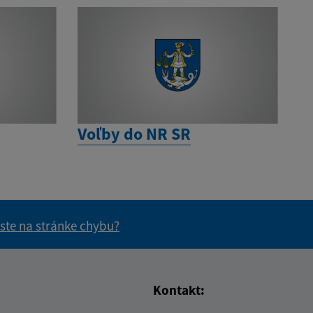
Voľby do NR SR
 ste na stránke chybu?
vás užitočné?
e pre vás užitočné?
Kontakt: