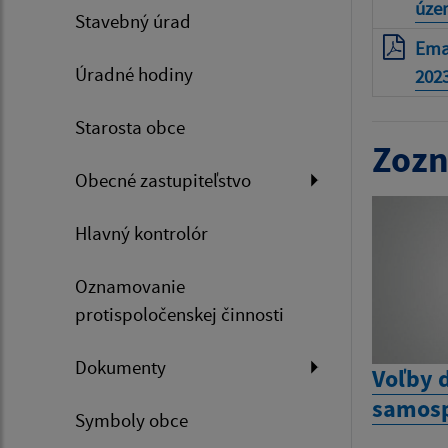
úze
Stavebný úrad
Ema
Úradné hodiny
202
Starosta obce
Zozn
Obecné zastupiteľstvo
Hlavný kontrolór
Oznamovanie
protispoločenskej činnosti
Dokumenty
Voľby 
samosp
Symboly obce