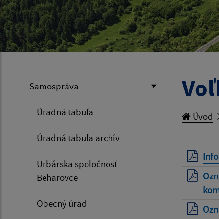
Voľ
Samospráva
Úradná tabuľa
Úvod
Úradná tabuľa archív
Info
Urbárska spoločnosť
Ozn
Beharovce
kom
Obecný úrad
Ozn