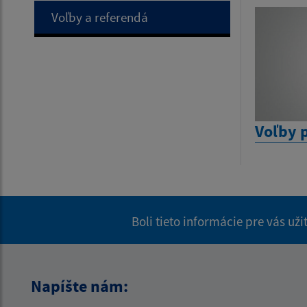
Voľby a referendá
Voľby 
Boli tieto informácie pre vás už
Napíšte nám: