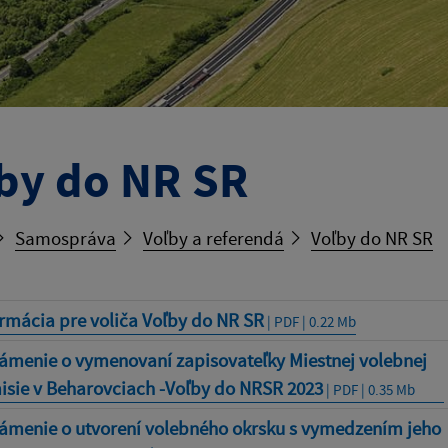
by do NR SR
Samospráva
Voľby a referendá
Voľby do NR SR
rmácia pre voliča Voľby do NR SR
| PDF | 0.22 Mb
ámenie o vymenovaní zapisovateľky Miestnej volebnej
isie v Beharovciach -Voľby do NRSR 2023
| PDF | 0.35 Mb
ámenie o utvorení volebného okrsku s vymedzením jeho