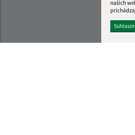
našich we
prichádza
Súhlasí
Informácie o stránke:
Navigácia:
Vyhlásenie o prístupnosti
Vytlačiť aktuálnu strá
Autorské práva
Mapa stránok
Ochrana osobných údajov
Cookies