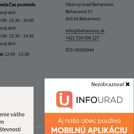
Obecný úrad Beharovce
beda
Čas poobede
Beharovce 57
ový deň
053 05 Beharovce
2:00
12:30 - 16:00
ový deň
info@beharovce.sk
2:00
12:30 - 14:30
+421 534 596 227
ový deň
IČO: 00328944
ka:
12:00 - 12:30
Nezobrazovať
enie vášho
ám
števnosti