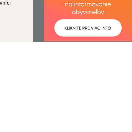
vníci
ované:
Správca obsahu:
12:06 hod.
Správca obsahu je Obec
Beharovce.
Vytvorené v súlade s
Jednotným