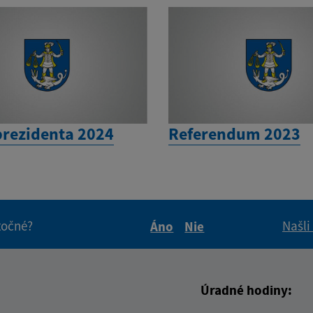
prezidenta 2024
Referendum 2023
itočné?
Našli
Áno
Nie
Boli tieto informácie pre 
Boli tieto informáci
Úradné hodiny: