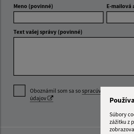
Meno (povinné)
E-mailová 
Text vašej správy (povinné)
Oboznámil som sa so
spracúvaním osobný
údajov
Použív
Súbory co
zážitku z
zobrazova