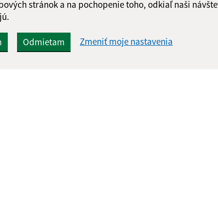
bových stránok a na pochopenie toho, odkiaľ naši návšte
jú.
Zmeniť moje nastavenia
m
Odmietam
Rýchle odkazy:
Aktualiz
nku
Aktuality
25.05.2026 
Úradná tabuľa
RSS
Fotogaléria