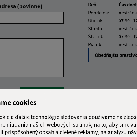
Deň
Čas doo
adresa (povinné)
Pondelok:
nestránk
Utorok:
07:30 - 1
Streda:
nestránk
Štvrtok:
07:30 - 1
Piatok:
nestránk
Obedňajšia prestáv
Google reCaptcha Response
Odoslať
ch
správu
ame cookies
okie a ďalšie technológie sledovania používame na zlepš
 prehliadania našich webových stránok, na to, aby sme v
li prispôsobený obsah a cielené reklamy, na analýzu náv