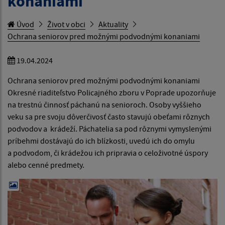
konaniami
Úvod
Život v obci
Aktuality
Ochrana seniorov pred možnými podvodnými konaniami
19.04.2024
Ochrana seniorov pred možnými podvodnými konaniami
Okresné riaditeľstvo Policajného zboru v Poprade upozorňuje
na trestnú činnosť páchanú na senioroch. Osoby vyššieho
veku sa pre svoju dôverčivosť často stavujú obeťami rôznych
podvodov a krádeží. Páchatelia sa pod rôznymi vymyslenými
príbehmi dostávajú do ich blízkosti, uvedú ich do omylu
a podvodom, či krádežou ich pripravia o celoživotné úspory
alebo cenné predmety.