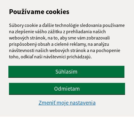
Meno (povinné)
Používame cookies
Súbory cookie a ďalšie technológie sledovania používame
E-mailová adresa (povinné)
na zlepšenie vášho zážitku z prehliadania našich
webových stránok, na to, aby sme vám zobrazovali
prispôsobený obsah a cielené reklamy, na analýzu
návštevnosti našich webových stránok a na pochopenie
Text vašej správy (povinné)
toho, odkiaľ naši návštevníci prichádzajú.
Súhlasím
Odmietam
Zmeniť moje nastavenia
Oboznámil som sa so
spracúvaním osobných
údajov
Google reCaptcha Response
Odoslať správu