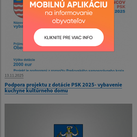
13.11.2025
Podpora projektu z dotácie PSK 2025- vybavenie
kuchyne kultúrneho domu