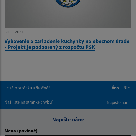
30.11.2021
Vybavenie a zariadenie kuchynky na obecnom úrade
- Projekt je podporený z rozpočtu PSK
Je táto stránka užitočná?
Áno
Nie
Boli tieto 
Boli 
Našli ste na stránke chybu?
Napíšte nám
Napíšte nám:
Meno (povinné)