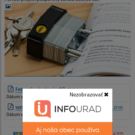
Foto prác - kuchynka OÚ
| PDF | 2.27 Mb
Nezobrazovať
Dátum vyvesenia:
30.11.2021
vyzva-mikroprogram-editovatelne-pdf (1)
| PDF | 1.28 Mb
Dátum vyvesenia:
30.11.2021