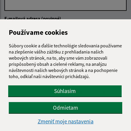
E-mailová adresa (povinné)
Používame cookies
Text vašej správy (povinné)
Súbory cookie a ďalšie technológie sledovania používame
na zlepšenie vášho zážitku z prehliadania našich
webových stránok, na to, aby sme vám zobrazovali
prispôsobený obsah a cielené reklamy, na analýzu
návštevnosti našich webových stránok a na pochopenie
toho, odkiaľ naši návštevníci prichádzajú.
Súhlasím
Oboznámil som sa so
spracúvaním osobných
údajov
Odmietam
Google reCaptcha Response
Odoslať správu
Zmeniť moje nastavenia