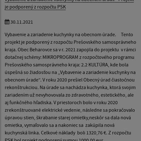
je podporený z rozpočtu PSK
30.11.2021
Vybavenie a zariadenie kuchynky na obecnom úrade. Tento
projekt je podporený z rozpočtu Prešovského samosprávneho
kraja. Obec Beharovce sa v r. 2021 zapojila do projektu v rámci
dotačnej schémy: MIKROPROGRAM z rozpočtového programu
Prešovského samosprávneho kraja: 2.2 KULTÚRA, kde bola
úspešná so žiadosťou na „Vybavenie a zariadenie kuchynky na
obecnom úrade“. V roku 2020 prešiel Obecný úrad čiastočnou
rekonštrukciou. Na úrade sa nachádza kuchynka, ktorá svojim
zariadením už nevyhovovala zo zdravotného, estetického, ale
aj funkčného hľadiska. V priestoroch bolo v roku 2020
zrekonštruované elektrické vedenie, následne sa pokračovalo
úpravou stien, škrabanie starej omietky,neskôr sa dala nová
omietka, vymaľovalo sa a nakoniec sa zakúpila nová
kuchynská linka. Celkové náklady boli 1320,76 €. Z rozpočtu
PSK bol projekt podporený sumou 1000,00 eur.