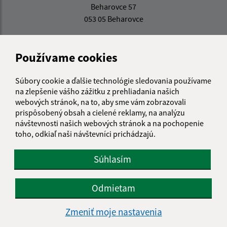
Beharovce 57
053 05 Beharovce
info@beharovce.sk
+421 534 596 227
Používame cookies
IČO: 00328944
Súbory cookie a ďalšie technológie sledovania používame
na zlepšenie vášho zážitku z prehliadania našich
webových stránok, na to, aby sme vám zobrazovali
prispôsobený obsah a cielené reklamy, na analýzu
návštevnosti našich webových stránok a na pochopenie
toho, odkiaľ naši návštevníci prichádzajú.
Súhlasím
Odmietam
Zmeniť moje nastavenia