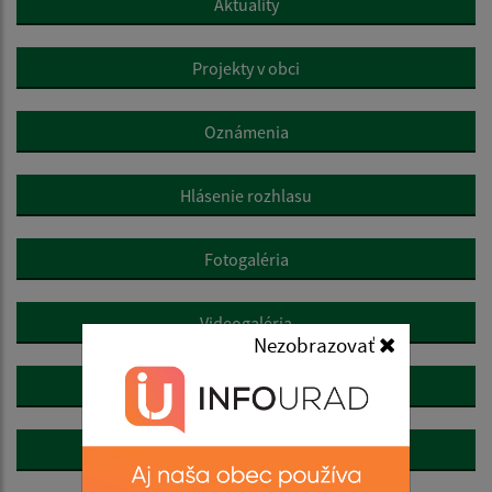
Aktuality
Projekty v obci
Oznámenia
Hlásenie rozhlasu
Fotogaléria
Videogaléria
Nezobrazovať
360° fotografia
SODB 2021 - výsledky