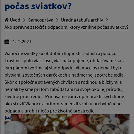
počas sviatkov?
Úvod
Samospráva
Úradná tabuľa archív
Ako správne zatočiť s odpadom, ktorý vznikne počas sviatkov?
14.12.2021
Vianočné sviatky sú obdobím hojnosti, radosti a pokoja.
Trávime spolu viac času, viac nakupujeme, obdarúvame sa, a
tým pádom tvoríme aj viac odpadu. Vianoce by nemali byť o
plytvaní, zbytočných darčekoch a nadmernej spotrebe jedla.
Skôr o spoločne strávených chvíľach s rodinou a blízkymi a
nemali by sme pri tom zabúdať ani na svoje okolie, prírodu,
životné prostredie. Prinášame vám zopár praktických tipov,
ako si užiť Vianoce a pritom zamedziť vzniku prebytočného
odpadu a urobiť niečo pre životné prostredie.