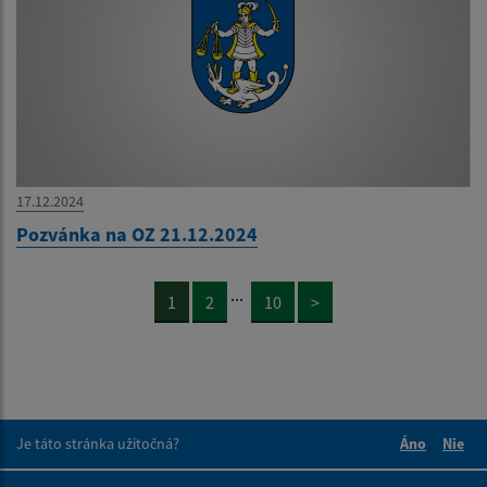
17.12.2024
Pozvánka na OZ 21.12.2024
...
1
2
10
>
Je táto stránka užitočná?
Áno
Nie
Boli tieto 
Boli 