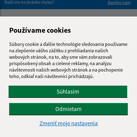
Našli ste na stránke chybu?
Napíšte nám
Napíšte nám:
Používame cookies
Meno (povinné)
Súbory cookie a ďalšie technológie sledovania používame
na zlepšenie vášho zážitku z prehliadania našich
E-mailová adresa (povinné)
webových stránok, na to, aby sme vám zobrazovali
prispôsobený obsah a cielené reklamy, na analýzu
návštevnosti našich webových stránok a na pochopenie
toho, odkiaľ naši návštevníci prichádzajú.
Text vašej správy (povinné)
Súhlasím
Odmietam
Zmeniť moje nastavenia
Oboznámil som sa so
spracúvaním osobných