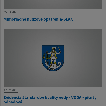
25.03.2025
Mimoriadne núdzové opatrenia-SLAK
27.02.2025
Evidencia štandardov kvality vody - VODA - pitná,
odpadová