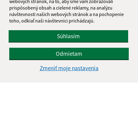
webových stránok, na to, aby sme vám zobrazovali
prispôsobený obsah a cielené reklamy, na analýzu
Text vašej správy (povinné)
návštevnosti našich webových stránok a na pochopenie
toho, odkiaľ naši návštevníci prichádzajú.
Súhlasím
Odmietam
Oboznámil som sa so
spracúvaním osobných
údajov
Zmeniť moje nastavenia
Google reCaptcha Response
Odoslať správu
Úradné hodiny:
Deň
Čas doobeda
Čas poobede
Pondelok:
nestránkový deň