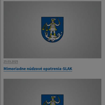
25.03.2025
Mimoriadne núdzové opatrenia-SLAK