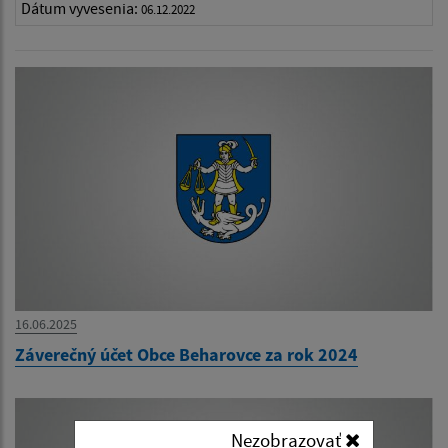
Dátum vyvesenia:
06.12.2022
16.06.2025
Záverečný účet Obce Beharovce za rok 2024
Nezobrazovať