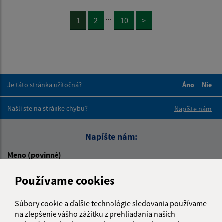
...
1
2
10
>
Je táto stránka užitočná?
Áno
Nie
Boli tieto 
Boli 
Našli ste na stránke chybu?
Napíšte nám
Napíšte nám:
Meno (povinné)
Používame cookies
E-mailová adresa (povinné)
Súbory cookie a ďalšie technológie sledovania používame
na zlepšenie vášho zážitku z prehliadania našich