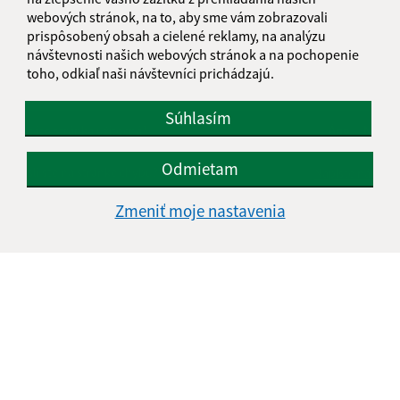
...
1
2
10
>
webových stránok, na to, aby sme vám zobrazovali
prispôsobený obsah a cielené reklamy, na analýzu
návštevnosti našich webových stránok a na pochopenie
toho, odkiaľ naši návštevníci prichádzajú.
Súhlasím
Je táto stránka užitočná?
Áno
Nie
Boli tieto 
Boli 
Odmietam
Našli ste na stránke chybu?
Napíšte nám
Zmeniť moje nastavenia
Napíšte nám:
Meno (povinné)
E-mailová adresa (povinné)