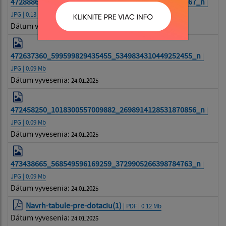
472888635_1315661272791029_8140162872349605667_n
|
JPG | 0.13 Mb
Dátum vyvesenia:
24.01.2025
472637360_599599829435455_5349834310449252455_n
|
JPG | 0.09 Mb
Dátum vyvesenia:
24.01.2025
472458250_1018300557009882_2698914128531870856_n
|
JPG | 0.09 Mb
Dátum vyvesenia:
24.01.2025
473438665_568549596169259_3729905266398784763_n
|
JPG | 0.09 Mb
Dátum vyvesenia:
24.01.2025
Navrh-tabule-pre-dotaciu(1)
| PDF | 0.12 Mb
Dátum vyvesenia:
24.01.2025