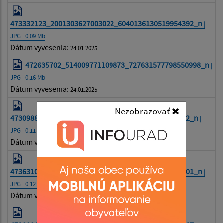
473332123_2001303627003022_6040136130519954392_n
|
JPG | 0.09 Mb
Dátum vyvesenia:
24.01.2025
472635702_514009771109873_727631577798550998_n
|
JPG | 0.16 Mb
Dátum vyvesenia:
24.01.2025
Nezobrazovať
473098826_526940103710237_6855930538949585392_n
|
JPG | 0.11 Mb
Dátum vyvesenia:
24.01.2025
473631025_2363381763999123_2538508958342439701_n
|
JPG | 0.12 Mb
Dátum vyvesenia:
24.01.2025