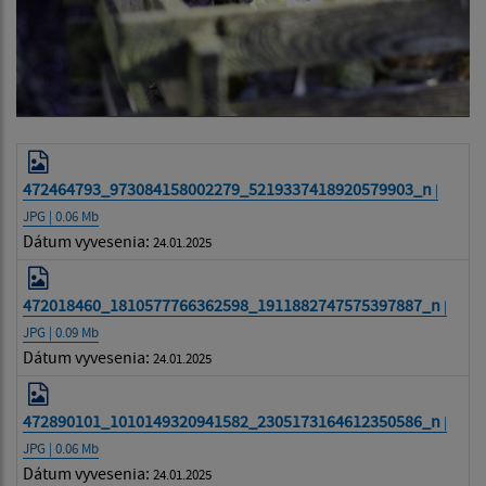
472464793_973084158002279_5219337418920579903_n
|
JPG | 0.06 Mb
Dátum vyvesenia:
24.01.2025
472018460_1810577766362598_1911882747575397887_n
|
JPG | 0.09 Mb
Dátum vyvesenia:
24.01.2025
472890101_1010149320941582_2305173164612350586_n
|
JPG | 0.06 Mb
Dátum vyvesenia:
24.01.2025