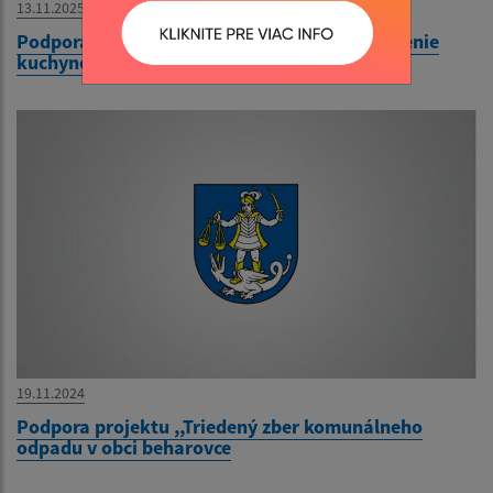
13.11.2025
Podpora projektu z dotácie PSK 2025- vybavenie
kuchyne kultúrneho domu
19.11.2024
Podpora projektu ,,Triedený zber komunálneho
odpadu v obci beharovce