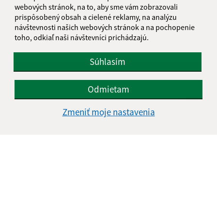
webových stránok, na to, aby sme vám zobrazovali
prispôsobený obsah a cielené reklamy, na analýzu
návštevnosti našich webových stránok a na pochopenie
Oboznámil som sa so
spracúvaním osobných
toho, odkiaľ naši návštevníci prichádzajú.
údajov
Súhlasím
Google reCaptcha Response
Odoslať správu
Odmietam
Zmeniť moje nastavenia
Úradné hodiny:
Deň
Čas doobeda
Čas poobede
Pondelok:
nestránkový deň
Utorok:
07:30 - 12:00
12:30 - 16:00
Streda:
nestránkový deň
Štvrtok:
07:30 - 12:00
12:30 - 14:30
Piatok:
nestránkový deň
Obedňajšia prestávka:
12:00 - 12:30