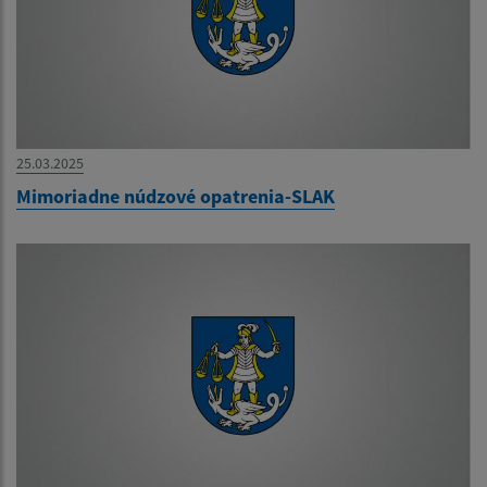
25.03.2025
Mimoriadne núdzové opatrenia-SLAK