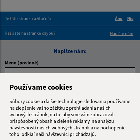
Je táto stránka užitočná?
Áno
Nie
Boli tieto 
Boli 
Našli ste na stránke chybu?
Napíšte nám
Napíšte nám:
Meno (povinné)
Používame cookies
E-mailová adresa (povinné)
Súbory cookie a ďalšie technológie sledovania používame
na zlepšenie vášho zážitku z prehliadania našich
Text vašej správy (povinné)
webových stránok, na to, aby sme vám zobrazovali
prispôsobený obsah a cielené reklamy, na analýzu
návštevnosti našich webových stránok a na pochopenie
toho, odkiaľ naši návštevníci prichádzajú.