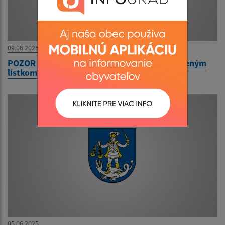
09.06.2025
POZOR - ako ušetriť na cestovnom s predplateným
lístkom
05.06.2025