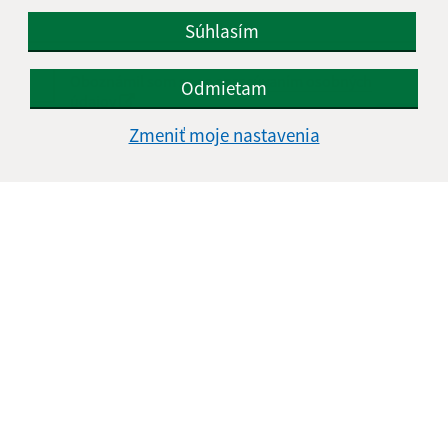
Súhlasím
Oboznámil som sa so
spracúvaním osobných
Odmietam
údajov
Zmeniť moje nastavenia
Google reCaptcha Response
Odoslať správu
Úradné hodiny:
Deň
Čas doobeda
Čas poobede
Pondelok:
nestránkový deň
Utorok:
07:30 - 12:00
12:30 - 16:00
Streda:
nestránkový deň
Štvrtok:
07:30 - 12:00
12:30 - 14:30
Piatok:
nestránkový deň