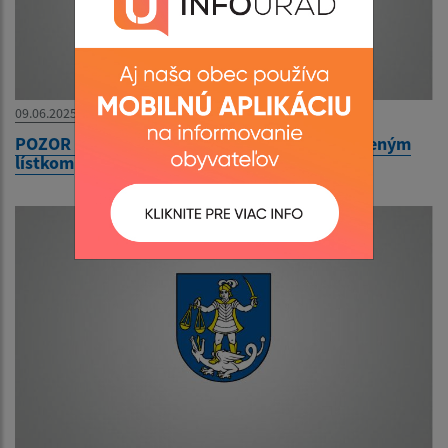
09.06.2025
POZOR - ako ušetriť na cestovnom s predplateným
lístkom