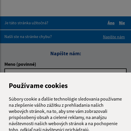
Je táto stránka užitočná?
Áno
Nie
Boli tieto 
Boli 
Našli ste na stránke chybu?
Napíšte nám
Napíšte nám:
Meno (povinné)
Používame cookies
E-mailová adresa (povinné)
Súbory cookie a ďalšie technológie sledovania používame
na zlepšenie vášho zážitku z prehliadania našich
webových stránok, na to, aby sme vám zobrazovali
Text vašej správy (povinné)
prispôsobený obsah a cielené reklamy, na analýzu
návštevnosti našich webových stránok a na pochopenie
toho, odkiaľ naši návštevníci prichádzajú.