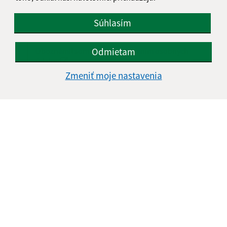
Súhlasím
Oboznámil som sa so
spracúvaním osobných
Odmietam
údajov
Zmeniť moje nastavenia
Google reCaptcha Response
Odoslať správu
Úradné hodiny:
Deň
Čas doobeda
Čas poobede
Pondelok:
nestránkový deň
Utorok:
07:30 - 12:00
12:30 - 16:00
Streda:
nestránkový deň
Štvrtok:
07:30 - 12:00
12:30 - 14:30
Piatok:
nestránkový deň