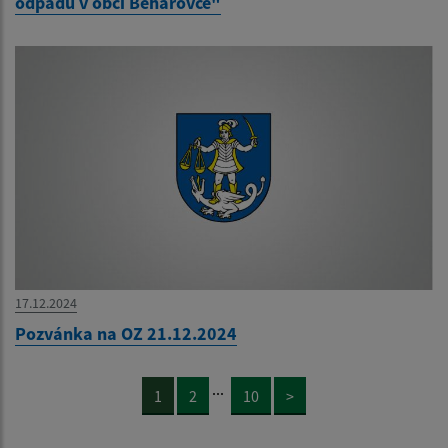
odpadu v obci Beharovce"
17.12.2024
Pozvánka na OZ 21.12.2024
...
1
2
10
>