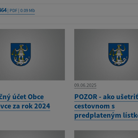
464
| PDF | 0.09 Mb
09.06.2025
čný účet Obce
POZOR - ako ušetri
vce za rok 2024
cestovnom s
predplateným líst