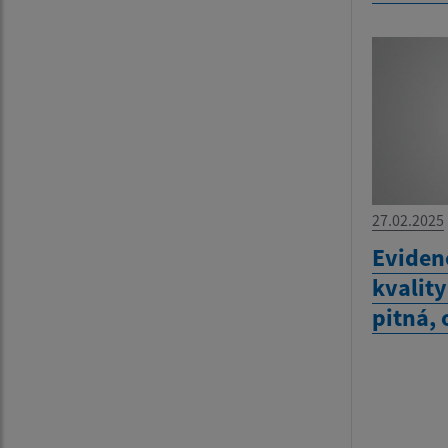
27.02.2025
Eviden
kvality
pitná,