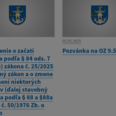
05.05.2025
nie o začatí
Pozvánka na OZ 9.
 podľa § 84 ods. 7
) zákona č. 25/2025
ný zákon a o zmene
není niektorých
v (ďalej stavebný
a podľa § 88 a §88a
č. 50/1976 Zb. o
o