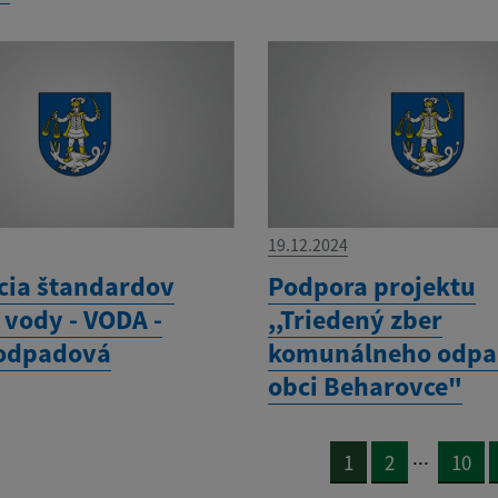
19.12.2024
cia štandardov
Podpora projektu
 vody - VODA -
,,Triedený zber
 odpadová
komunálneho odpa
obci Beharovce"
...
1
2
10