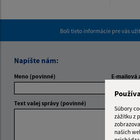
Boli tieto informácie pre vás už
Napíšte nám:
Meno (povinné)
E-mailová 
Použív
Text vašej správy (povinné)
Súbory co
zážitku z
zobrazova
našich we
prichádza