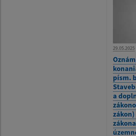
29.05.2025
Oznáme
konania
písm. b
Staveb
a dopl
zákono
zákon) 
zákona 
územn