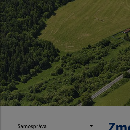
Zme
Samospráva