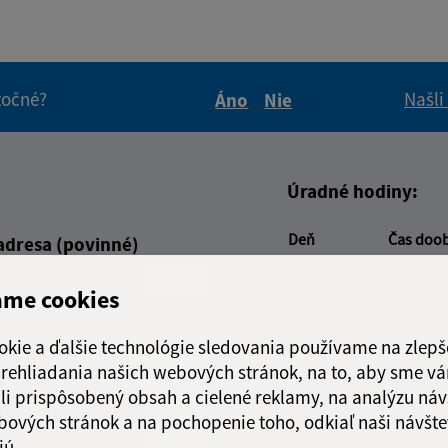
itočné?
Našli
Áno
Nie
Boli tieto informácie pre 
Boli tieto informáci
Úradné hodiny:
Deň
Čas doo
adresa (povinné)
Pondelok:
nestránk
Utorok:
07:30 - 1
ame cookies
Streda:
nestránk
Štvrtok:
07:30 - 1
okie a ďalšie technológie sledovania používame na zlepš
Piatok:
nestránk
 prehliadania našich webových stránok, na to, aby sme v
li prispôsobený obsah a cielené reklamy, na analýzu náv
Obedňajšia prestáv
bových stránok a na pochopenie toho, odkiaľ naši návšte
jú.