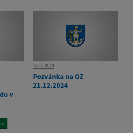
17.12.2024
Pozvánka na OZ
21.12.2024
du v
>