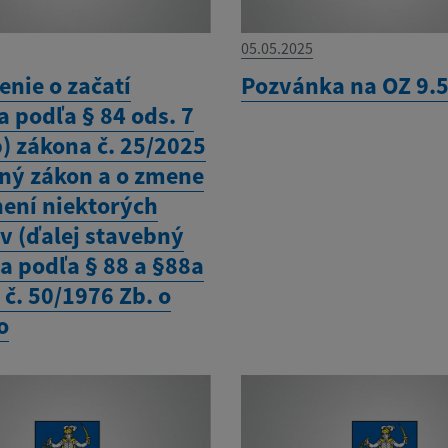
05.05.2025
nie o začatí
Pozvánka na OZ 9.
 podľa § 84 ods. 7
) zákona č. 25/2025
ný zákon a o zmene
není niektorých
v (ďalej stavebný
a podľa § 88 a §88a
č. 50/1976 Zb. o
o