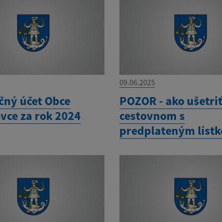
09.06.2025
čný účet Obce
POZOR - ako ušetri
vce za rok 2024
cestovnom s
predplateným líst