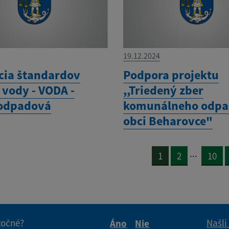
19.12.2024
cia štandardov
Podpora projektu
 vody - VODA -
,,Triedený zber
 odpadová
komunálneho odpa
obci Beharovce"
...
1
2
10
itočné?
Našli
Áno
Nie