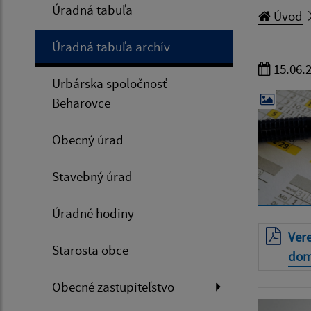
Úradná tabuľa
Úvod
Úradná tabuľa archív
15.06.
Urbárska spoločnosť
Beharovce
Obecný úrad
Stavebný úrad
Úradné hodiny
Ver
Starosta obce
dom
Obecné zastupiteľstvo