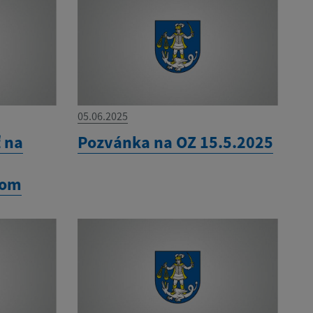
05.06.2025
ť na
Pozvánka na OZ 15.5.2025
kom