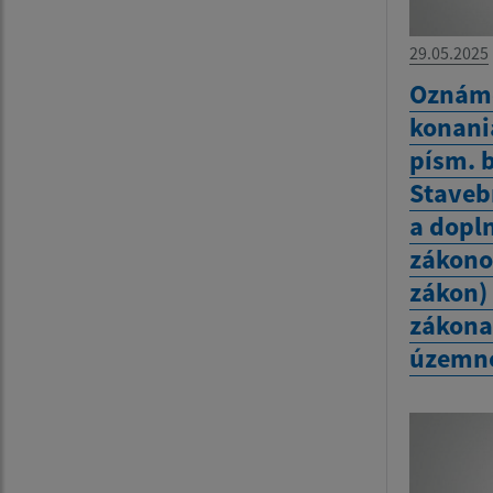
29.05.2025
Oznáme
konania
písm. b
Staveb
a dopl
zákono
zákon) 
zákona 
územn