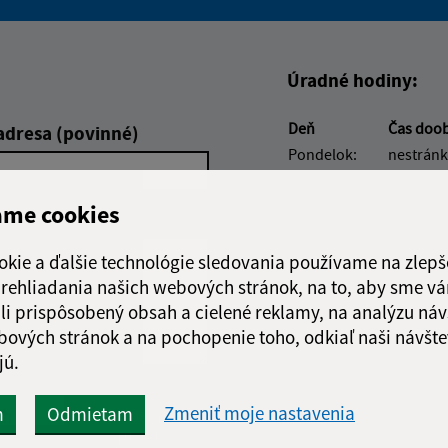
Boli tieto informácie pre 
Boli tieto informáci
Úradné hodiny:
Deň
Čas doo
adresa (povinné)
Pondelok:
nestránk
Utorok:
07:30 - 1
Streda:
nestránk
ame cookies
Štvrtok:
07:30 - 1
Piatok:
nestránk
okie a ďalšie technológie sledovania používame na zlepš
 prehliadania našich webových stránok, na to, aby sme v
Obedňajšia prestáv
li prispôsobený obsah a cielené reklamy, na analýzu náv
bových stránok a na pochopenie toho, odkiaľ naši návšte
jú.
Google reCaptcha Response
Zmeniť moje nastavenia
m
Odmietam
Odoslať
ch
správu